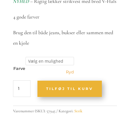
NYHED
– Rigtig lækker strikvest med bred V-Hals
4 gode farver
Brug den til både jeans, bukser eller sammen med
en kjole
Farve
Ryd
Merrild
TILFØJ TIL KURV
-
Strikvest
med
V-
Varenummer (SKU):
57945
Kategori:
Strik
hals
antal