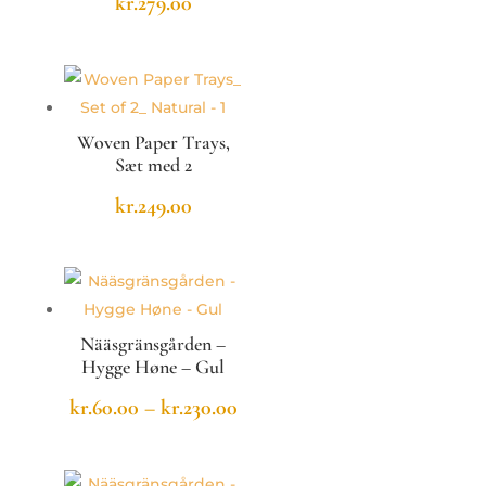
kr.
279.00
Woven Paper Trays,
Sæt med 2
kr.
249.00
Nääsgränsgården –
Hygge Høne – Gul
Prisinterval:
kr.
60.00
–
kr.
230.00
kr.60.00
til