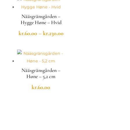
kr.230.00
Nääsgränsgården –
Hygge Høne – Hvid
Prisinterval:
kr.
60.00
–
kr.
230.00
kr.60.00
til
kr.230.00
Nääsgränsgården –
Høne – 5,2 cm
kr.
60.00