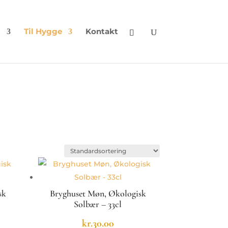
t
Til Hygge
Kontakt
sk
Bryghuset Møn, Økologisk
Solbær – 33cl
kr.
30.00