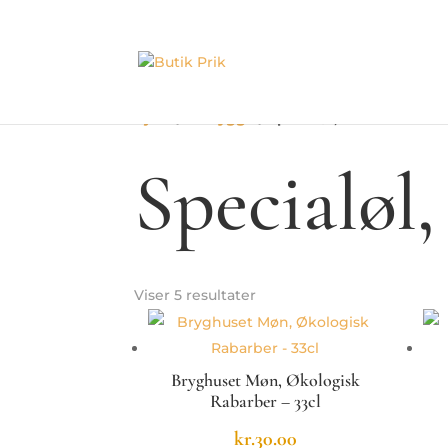
Hjem
/
Til Hygge
/ Specialøl, Most & Cider
Specialøl
Viser 5 resultater
Bryghuset Møn, Økologisk
Rabarber – 33cl
kr.
30.00