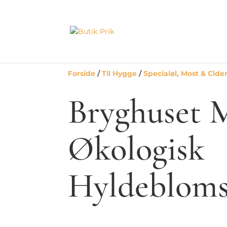
Forside
/
Til Hygge
/
Specialøl, Most & Cide
Bryghuset 
Økologisk
Hyldeblomst