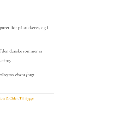
aret lidt på sukkeret, og i
af den danske sommer er
sering.
påregnes ekstra fragt
Most & Cider
,
Til Hygge