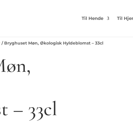
Til Hende
Til Hj
r
/ Bryghuset Møn, Økologisk Hyldeblomst – 33cl
Møn,
 – 33cl