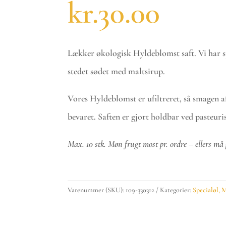
kr.
30.00
Lækker økologisk Hyldeblomst saft. Vi har sp
stedet sødet med maltsirup.
Vores Hyldeblomst er ufiltreret, så smagen 
bevaret. Saften er gjort holdbar ved pasteuri
Max. 10 stk. Møn frugt most pr. ordre – ellers må 
Bryghuset
Møn,
Varenummer (SKU):
109-330312
Kategorier:
Specialøl, 
Økologisk
Hyldeblomst
-