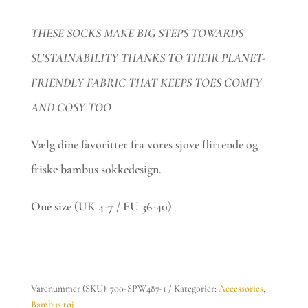
THESE SOCKS MAKE BIG STEPS TOWARDS
SUSTAINABILITY THANKS TO THEIR PLANET-
FRIENDLY FABRIC THAT KEEPS TOES COMFY
AND COSY TOO
Vælg dine favoritter fra vores sjove flirtende og
friske bambus sokkedesign.
One size (UK 4-7 / EU 36-40)
Thought
Bamboo
socks
Varenummer (SKU):
700-SPW487-1
Kategorier:
Accessories
,
-
Bambus tøj