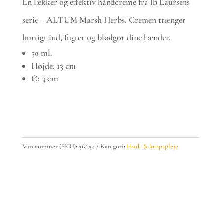
En lækker og effektiv håndcreme fra Ib Laursens
serie – ALTUM Marsh Herbs. Cremen trænger
hurtigt ind, fugter og blødgør dine hænder.
50 ml.
Højde: 13 cm
Ø: 3 cm
ALTUM
håndcreme
-
Varenummer (SKU):
56654
Kategori:
Hud- & kropspleje
Marsh
Herbs,
50
ml
antal