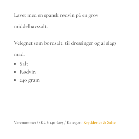
Lavet med en spansk rødvin på en grov
middelhavssalt.
Velegnet som bordsalt, til dressinger og al slags
mad.
Salt
Rødvin
240 gram
Puk
´s
delikatesser
Varenummer (SKU):
140-609
Kategori:
Krydderier & Salte
-
Rødvin