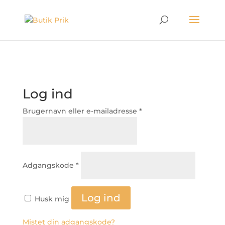
Log ind
Påkrævet
Brugernavn eller e-mailadresse
*
Påkrævet
Adgangskode
*
Log ind
Husk mig
Mistet din adgangskode?